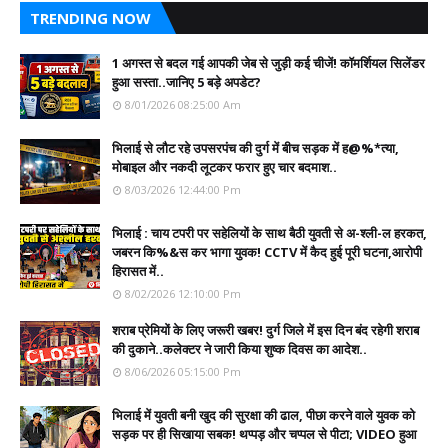
TRENDING NOW
1 अगस्त से बदल गई आपकी जेब से जुड़ी कई चीजें! कॉमर्शियल सिलेंडर
हुआ सस्ता..जानिए 5 बड़े अपडेट?
8/01/2026 08:25:00 Am
भिलाई से लौट रहे उपसरपंच की दुर्ग में बीच सड़क में ह@%*त्या,
मोबाइल और नकदी लूटकर फरार हुए चार बदमाश..
8/03/2026 12:44:00 Pm
भिलाई : चाय टपरी पर सहेलियों के साथ बैठी युवती से अ-श्ली-ल हरकत,
जबरन कि%&स कर भागा युवक! CCTV में कैद हुई पूरी घटना,आरोपी
हिरासत में..
8/02/2026 12:10:00 Pm
शराब प्रेमियों के लिए जरूरी खबर! दुर्ग जिले में इस दिन बंद रहेगी शराब
की दुकाने..कलेक्टर ने जारी किया शुष्क दिवस का आदेश..
8/06/2026 05:15:00 Pm
भिलाई में युवती बनी खुद की सुरक्षा की ढाल, पीछा करने वाले युवक को
सड़क पर ही सिखाया सबक! थप्पड़ और चप्पल से पीटा; VIDEO हुआ