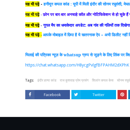
यह भी पढ़े
-
हनीमून कपल कांड : यूपी में मिली इंदौर की सोनम रघुवंशी, मेघ
यह भी पढ़े
-
फ़ोन पर बार-बार अनचाहे कॉल और नोटिफिकेशन से हो चुके हैं 
यह भी पढ़े
गूगल मैप का धमाकेदार अपडेट: अब गांव की गलियों तक दिखेगा
-
यह भी पढ़े -
आपके मोबाइल में छिपा है ये खतरनाक ऐप
–
अभी डिलीट नहीं क
भिलाई की पत्रिका न्यूज़ के
whatsup
ग्रुप से जुड़ने के लिए लिंक पर क
https://chat.whatsapp.com/H8ycgPvlgfBFPAHM2dXPhK
Tags:
इंदौर हत्या कांड
राज कुशवाह प्रेम प्रसंग
शिलांग कपल केस
सोनम रघुव
Facebook
Twitter