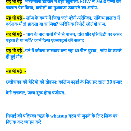
यह भी पढ़े
-
भारतमाला घोटाले में बड़ा खुलासा: EOW ने 7600 पन्नों का
चालान पेश किया, करोड़ों का मुआवजा डकारने का आरोप.
यह भी पढ़े
-
लॉज के कमरे में जिंदा जले प्रेमी-प्रेमिका, संदिग्ध हालात में
दर्दनाक मौत! हादसा या साजिश? फॉरेंसिक रिपोर्ट खोलेगी राज.
यह भी पढ़े
-
चाय के बाद पानी पीने से पाचन, दांत और एसिडिटी पर असर
पड़ता है या नहीं? जानें हेल्थ एक्सपर्ट्स की सलाह
यह भी पढ़े
गले में कोबरा डालकर बना रहा था रील युवक , सांप के डसते
-
ही हुई मौत..
यह भी पढ़े -
छत्तीसगढ़ की बेटियों को तोहफा: कॉलेज पढ़ाई के लिए हर साल 30 हजार
देगी सरकार, जल्द शुरू होगा पंजीयन..
भिलाई की पत्रिका न्यूज़ के whatsup ग्रुप से जुड़ने के लिए लिंक पर
क्लिक कर ज्वाइन करे