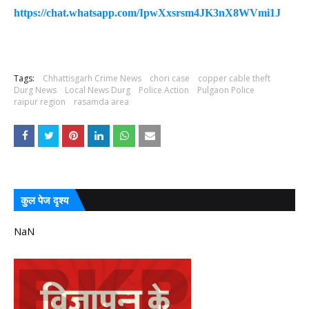
https://chat.whatsapp.com/IpwXxsrsm4JK3nX8WVmi1J
Tags:
Chhattisgarh Crime News
chori case
copper cable theft
Durg News
Local News Durg
Police Action
Pulgaon Police
raipur region
rasamda area
कुल पेज दृश्य
NaN